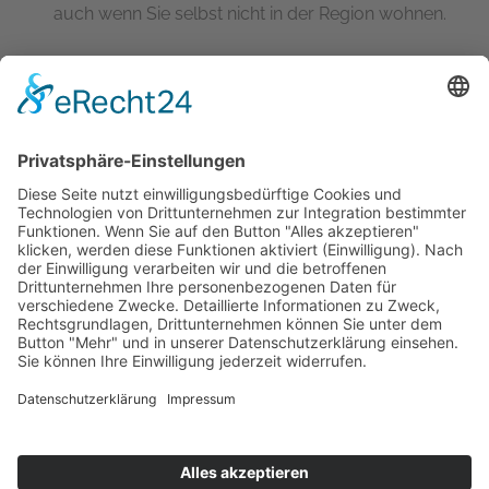
auch wenn Sie selbst nicht in der Region wohnen.
Hermann-Löns-Weg 18
37197 Hattorf am Harz
Telefon: (0 55 84) 25 00
E-Mail:
info@fliesen-coesfeld.de